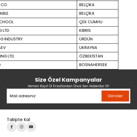
 CO.
BELÇİKA
ABLE
BELÇİKA
SCHOOL
ÇEK CUMHU
 LTD.
KIBRIS
NG INDUSTRY
ÜRDÜN
AEV
UKRAYNA
NG LTD.
ÖZBEKİSTAN
G
BOSNAHERSEK
Size Özel Kampanyalar
Hemen Kayıt Ol Fırsatlardan Önce Sen Haberdar Ol!
Gönder
Takipte Kal