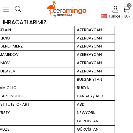
0
Türkçe - EUR
IHRACATLARIMIZ
CELAIN
AZERBAYCAN
LICIG
AZERBAYCAN
ESENET MERZ
AZERBAYCAN
 MAMEDOV
AZERBAYCAN
SİMOV
AZERBAYCAN
ULLAYEV
AZERBAYCAN
D
BULGARİSTAN
AMIC LLC
RUSYA
 ART INSTITUE
KANSAS / ABD
STITUTE OF ART
ABD
ERSTY
NEWYORK
GÜRCİSTAN
DADZE
GÜRCİSTAN