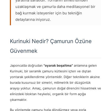
yaratma sanatıdır. Tornanın simetrisinden
uzaklaşmak ve çamurla daha meditasyonel bir
bağ kurmak isteyenler için bu tekniğin
detaylarına iniyoruz.
Kurinuki Nedir? Çamurun Özüne
Güvenmek
Japonca’da doğrudan
"oyarak boşaltma"
anlamına gelen
Kurinuki, bir seramik çamuru kütlesini içten ve dıştan
yontarak şekillendirme yöntemidir. Diğer tekniklerin aksine
burada kusursuz bir simetri, milimetrik bir düzgünlük
arayışı yoktur. Amaç, çamurun doğal direncini hissetmek ve
elinizdeki bloktan heykelsi, organik bir form açığa
çıkarmaktır.
Bu yöntemde çamuru hızla döndürmez veya zorla