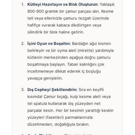
Kütleyi Hazırlayın ve Blok Oluşturun:
Yaklaşık
800-900 gramlık bir çamur parçası alın. Kesme
teli veya ellerinizle çamuru tezgah üzerinde
hafifçe vurarak kabaca dikdörtgen veya
silindirik bir blok haline getirin.
İçini Oyun ve Boşaltın:
Bardağın ağız kısmını
belirleyin ve bir oyma aleti (mirette) yardımıyla
kütlenin merkezinden aşağıya doğru çamuru
boşaltmaya başlayın. Taban kalınlığını çok
inceltmemeye dikkat ederek iç boşluğu
yavaşça genişletin.
Dış Cepheyi Şekillendirin:
Sıra en keyifli
kısımda! Çamur bıçağı, kulp kesme aleti veya
tel spatula kullanarak dış yüzeyden net
parçalar kesin. Her bir kesimin yarattığı keskin
yüzeyleri (fasetleri) parmaklarınızla
düzeltmeden, doğallığıyla bırakın.