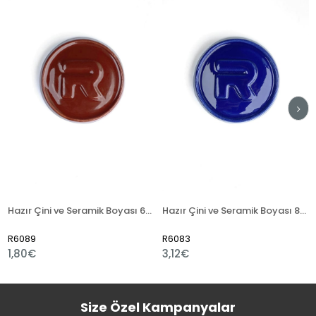
Hazır Çini ve Seramik Boyası 6702 Koyu Kahve
Hazır Çini ve Seramik Boyası 880 Pembe Kobalt
6089
R6083
R6
,80€
3,12€
1,
Size Özel Kampanyalar