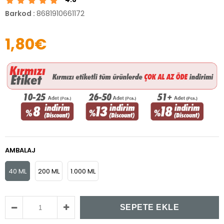
Barkod
:
8681910661172
1,80€
AMBALAJ
40 ML
200 ML
1.000 ML