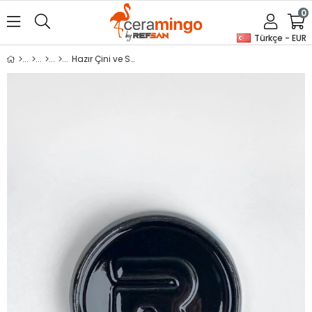
0
Türkçe - EUR
Hazır Çini ve Seramik Boyası 789 Kobalt Siyah