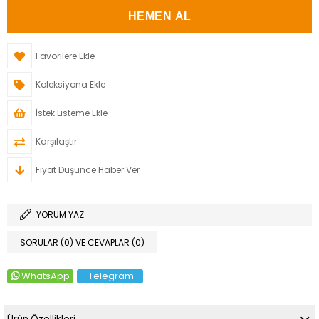
Favorilere Ekle
Koleksiyona Ekle
İstek Listeme Ekle
Karşılaştır
Fiyat Düşünce Haber Ver
YORUM YAZ
SORULAR (0) VE CEVAPLAR (0)
WhatsApp
Telegram
Ürün Özellikleri