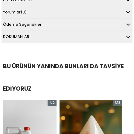
Yorumlar
(3)
Ödeme Seçenekleri
DÖKÜMANLAR
BU ÜRÜNÜN YANINDA BUNLARI DA TAVSIYE
EDIYORUZ
%12
%18
İndirim
İndirim
%12İndirim
%18İndirim