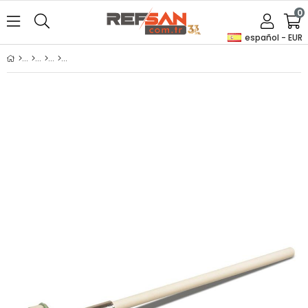
0
español - EUR