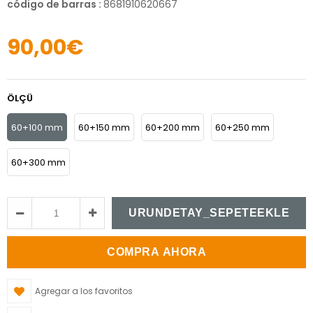
código de barras
:
8681910620667
90,00€
ÖLÇÜ
60+100 mm
60+150 mm
60+200 mm
60+250 mm
60+300 mm
Agregar a los favoritos