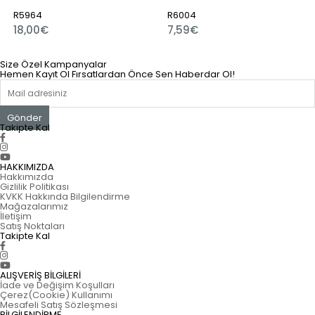
R5964
R6004
18,00€
7,59€
Size Özel Kampanyalar
Hemen Kayıt Ol Fırsatlardan Önce Sen Haberdar Ol!
Gönder
Takipte Kal
HAKKIMIZDA
Hakkımızda
Gizlilik Politikası
KVKK Hakkında Bilgilendirme
Mağazalarımız
İletişim
Satış Noktaları
Takipte Kal
ALIŞVERİŞ BİLGİLERİ
İade ve Değişim Koşulları
Çerez(Cookie) Kullanımı
Mesafeli Satış Sözleşmesi
BİLGİLENDİRME