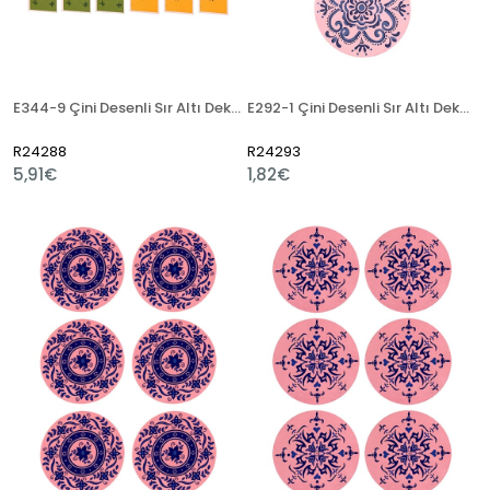
E344-9 Çini Desenli Sır Altı Dekal 3x23 cm
E292-1 Çini Desenli Sır Altı Dekal 7 cm
R24288
R24293
5,91€
1,82€