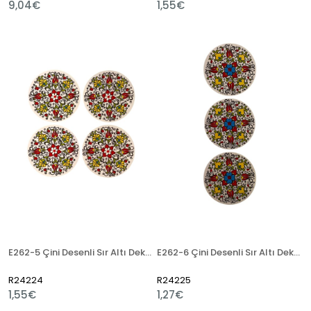
9,04€
1,55€
E262-5 Çini Desenli Sır Altı Dekal 13x13 cm
E262-6 Çini Desenli Sır Altı Dekal 7x20 cm
R24224
R24225
1,55€
1,27€