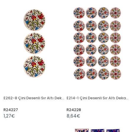
E262-8 Çini Desenli Sır Altı Dekal 7x20 cm
E214-1 Çini Desenli Sır Altı Dekal 25x38 cm
R24227
R24228
1,27€
8,64€