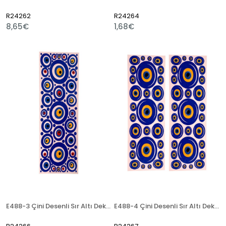
R24262
R24264
8,65€
1,68€
E488-3 Çini Desenli Sır Altı Dekal 7x21 cm
E488-4 Çini Desenli Sır Altı Dekal 7x21 cm