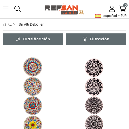
0
español - EUR
Sır Altı Dekaller
Clasificación
Filtración