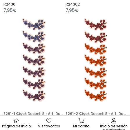
R24301
R24302
7,95€
7,95€
Live Support
E261-1 Çiçek Desenli Sır Altı Dekal 8 cm
E261-2 Çiçek Desenli Sır Altı Dekal 8 cm
R24303
R24304
Página de inicio
Mis favoritos
Mi carrito
Inicio de sesión
de miembro