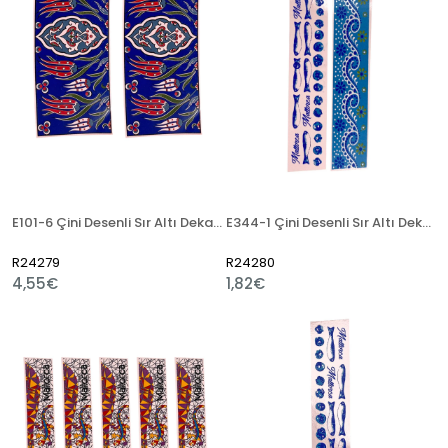
E101-6 Çini Desenli Sır Altı Dekal 9x23 cm
E344-1 Çini Desenli Sır Altı Dekal 3x23 cm
R24279
R24280
4,55€
1,82€