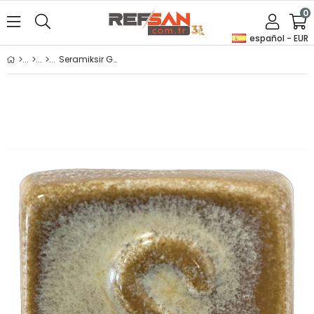
0
español - EUR
Seramiksir Goblin 175 Gr SP 1581