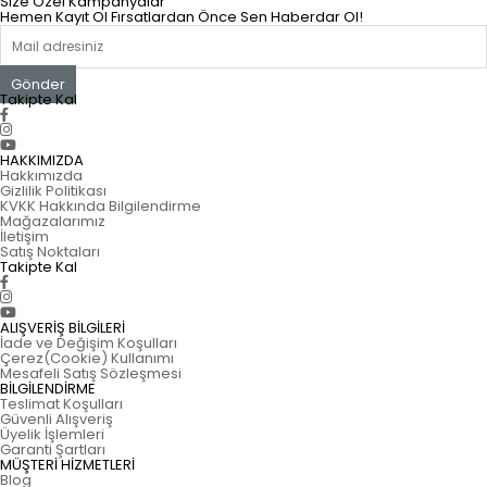
Size Özel Kampanyalar
Hemen Kayıt Ol Fırsatlardan Önce Sen Haberdar Ol!
Gönder
Takipte Kal
HAKKIMIZDA
Hakkımızda
Gizlilik Politikası
KVKK Hakkında Bilgilendirme
Mağazalarımız
İletişim
Satış Noktaları
Takipte Kal
ALIŞVERİŞ BİLGİLERİ
İade ve Değişim Koşulları
Çerez(Cookie) Kullanımı
Mesafeli Satış Sözleşmesi
BİLGİLENDİRME
Teslimat Koşulları
Güvenli Alışveriş
Üyelik İşlemleri
Garanti Şartları
MÜŞTERİ HİZMETLERİ
Blog