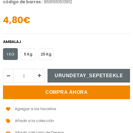
código de barras
:
8681910613812
4,80€
AMBALAJ
1 KG
5 Kg
25 Kg
Agregar a los favoritos
Añadir a la colección
Añadir a Mi Lista de Deseos