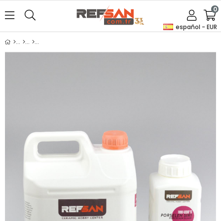
0
español - EUR