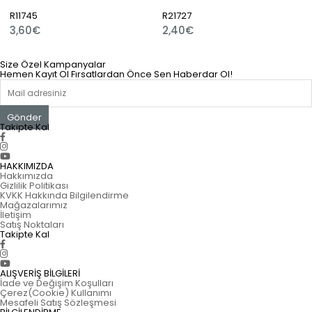
R11745
R21727
3,60€
2,40€
Size Özel Kampanyalar
Hemen Kayıt Ol Fırsatlardan Önce Sen Haberdar Ol!
Gönder
Takipte Kal
HAKKIMIZDA
Hakkımızda
Gizlilik Politikası
KVKK Hakkında Bilgilendirme
Mağazalarımız
İletişim
Satış Noktaları
Takipte Kal
ALIŞVERİŞ BİLGİLERİ
İade ve Değişim Koşulları
Çerez(Cookie) Kullanımı
Mesafeli Satış Sözleşmesi