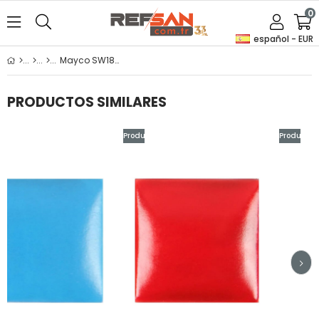
0
español - EUR
Mayco SW185 Rainforest 475ml
PRODUCTOS SIMILARES
Producto
Producto
nuevo
nuevo