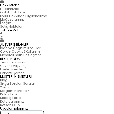
HAKKIMIZDA
Hakkımızda
Gizlilik Politikası
KVKK Hakkında Bilgilendirme
Mağazalarımız
İletişim
Satış Noktaları
Takipte Kal
ALIŞVERİŞ BİLGİLERİ
İade ve Değişim Koşulları
Çerez(Cookie) Kullanımı
Mesafeli Satış Sözleşmesi
BİLGİLENDİRME
Teslimat Koşulları
Güvenli Alışveriş
Üyelik İşlemleri
Garanti Şartları
MÜŞTERİ HİZMETLERİ
Blog
Sıkça Sorulan Sorular
Yardım
Kargom Nerede?
Kolay İade
Sipariş Takip
Kataloglarımız
Refsan Club
Uygulamalarımız