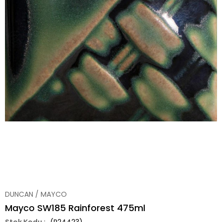
DUNCAN / MAYCO
Mayco SW185 Rainforest 475ml
(R24423)