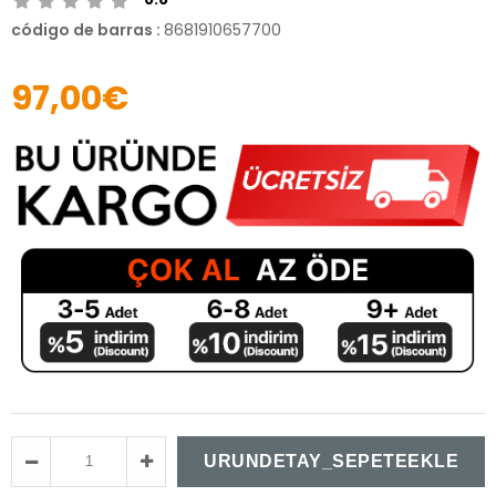
código de barras
:
8681910657700
97,00€