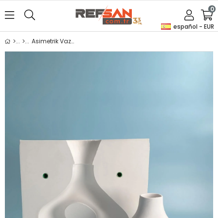
0
español - EUR
Asimetrik Vazo - Alçı Kalıp