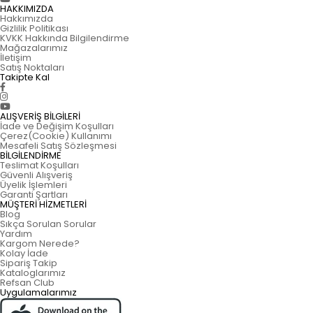
HAKKIMIZDA
Hakkımızda
Gizlilik Politikası
KVKK Hakkında Bilgilendirme
Mağazalarımız
İletişim
Satış Noktaları
Takipte Kal
ALIŞVERİŞ BİLGİLERİ
İade ve Değişim Koşulları
Çerez(Cookie) Kullanımı
Mesafeli Satış Sözleşmesi
BİLGİLENDİRME
Teslimat Koşulları
Güvenli Alışveriş
Üyelik İşlemleri
Garanti Şartları
MÜŞTERİ HİZMETLERİ
Blog
Sıkça Sorulan Sorular
Yardım
Kargom Nerede?
Kolay İade
Sipariş Takip
Kataloglarımız
Refsan Club
Uygulamalarımız