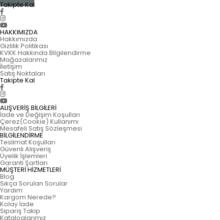
Takipte Kal
HAKKIMIZDA
Hakkımızda
Gizlilik Politikası
KVKK Hakkında Bilgilendirme
Mağazalarımız
İletişim
Satış Noktaları
Takipte Kal
ALIŞVERİŞ BİLGİLERİ
İade ve Değişim Koşulları
Çerez(Cookie) Kullanımı
Mesafeli Satış Sözleşmesi
BİLGİLENDİRME
Teslimat Koşulları
Güvenli Alışveriş
Üyelik İşlemleri
Garanti Şartları
MÜŞTERİ HİZMETLERİ
Blog
Sıkça Sorulan Sorular
Yardım
Kargom Nerede?
Kolay İade
Sipariş Takip
Kataloglarımız