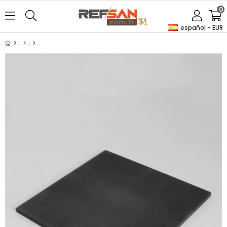
0
español - EUR