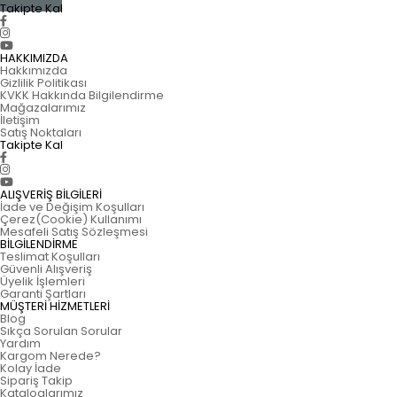
Takipte Kal
HAKKIMIZDA
Hakkımızda
Gizlilik Politikası
KVKK Hakkında Bilgilendirme
Mağazalarımız
İletişim
Satış Noktaları
Takipte Kal
ALIŞVERİŞ BİLGİLERİ
İade ve Değişim Koşulları
Çerez(Cookie) Kullanımı
Mesafeli Satış Sözleşmesi
BİLGİLENDİRME
Teslimat Koşulları
Güvenli Alışveriş
Üyelik İşlemleri
Garanti Şartları
MÜŞTERİ HİZMETLERİ
Blog
Sıkça Sorulan Sorular
Yardım
Kargom Nerede?
Kolay İade
Sipariş Takip
Kataloglarımız