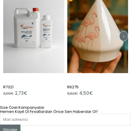
21
R6275
R124
2,73€
4,50€
4,8
9€
5,50€
Size Özel Kampanyalar
Hemen Kayıt Ol Fırsatlardan Önce Sen Haberdar Ol!
Gönder