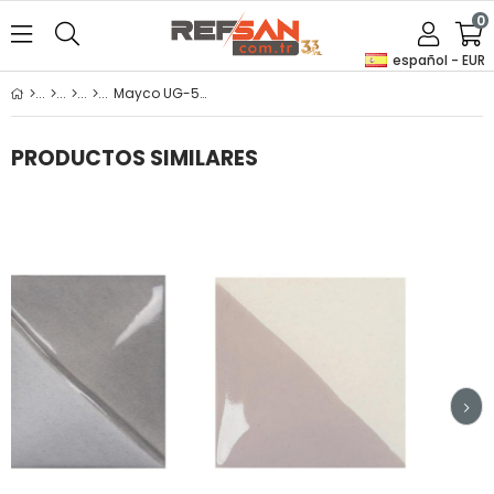
0
español - EUR
Mayco UG-53 Silver Grey (Gümüş Gri) Sır Altı Boya 59ml
PRODUCTOS SIMILARES