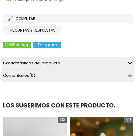
COMENTAR
PREGUNTAS Y RESPUESTAS
WhatsApp
Telegram
Caracteristicas del producto
Comentarios
(0)
LOS SUGERIMOS CON ESTE PRODUCTO.
%12
%18
Descuenta
Descuenta
%12Descuenta
%18Descuenta