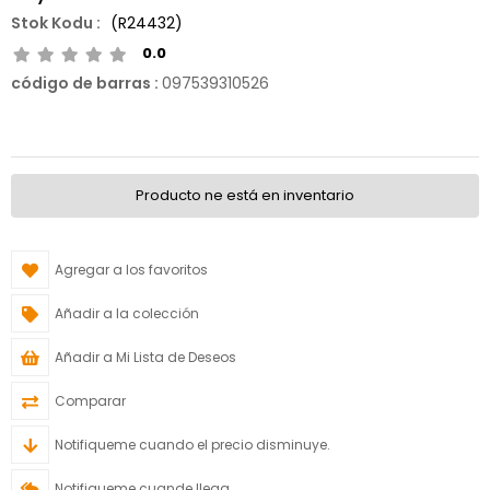
(R24432)
0.0
código de barras
:
097539310526
Producto ne está en inventario
Agregar a los favoritos
Añadir a la colección
Añadir a Mi Lista de Deseos
Comparar
Notifiqueme cuando el precio disminuye.
Notifiqueme cuande llega.