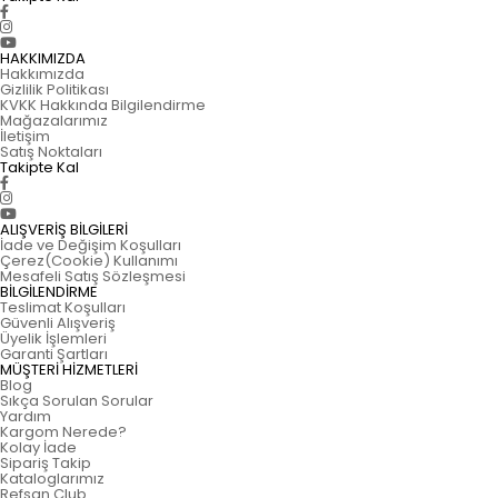
HAKKIMIZDA
Hakkımızda
Gizlilik Politikası
KVKK Hakkında Bilgilendirme
Mağazalarımız
İletişim
Satış Noktaları
Takipte Kal
ALIŞVERİŞ BİLGİLERİ
İade ve Değişim Koşulları
Çerez(Cookie) Kullanımı
Mesafeli Satış Sözleşmesi
BİLGİLENDİRME
Teslimat Koşulları
Güvenli Alışveriş
Üyelik İşlemleri
Garanti Şartları
MÜŞTERİ HİZMETLERİ
Blog
Sıkça Sorulan Sorular
Yardım
Kargom Nerede?
Kolay İade
Sipariş Takip
Kataloglarımız
Refsan Club