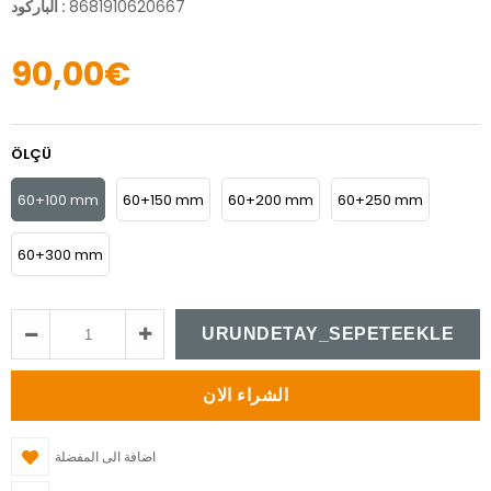
8681910620667
:
الباركود
90,00€
ÖLÇÜ
60+100 mm
60+150 mm
60+200 mm
60+250 mm
60+300 mm
اضافة الى المفضلة