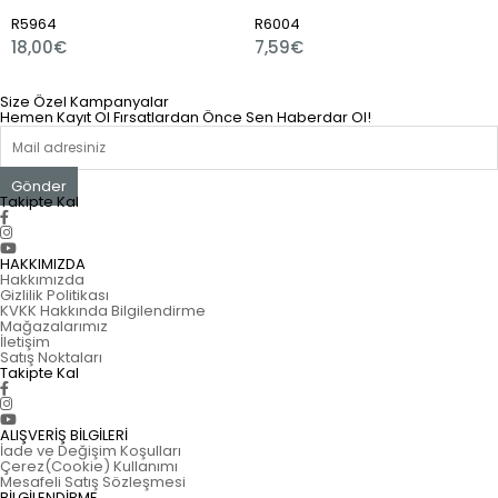
R5964
R6004
R
18,00€
7,59€
3
Size Özel Kampanyalar
Hemen Kayıt Ol Fırsatlardan Önce Sen Haberdar Ol!
Gönder
Takipte Kal
HAKKIMIZDA
Hakkımızda
Gizlilik Politikası
KVKK Hakkında Bilgilendirme
Mağazalarımız
İletişim
Satış Noktaları
Takipte Kal
ALIŞVERİŞ BİLGİLERİ
İade ve Değişim Koşulları
Çerez(Cookie) Kullanımı
Mesafeli Satış Sözleşmesi
BİLGİLENDİRME