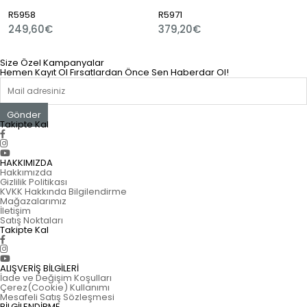
R5958
R5971
R
249,60€
379,20€
6
Size Özel Kampanyalar
Hemen Kayıt Ol Fırsatlardan Önce Sen Haberdar Ol!
Gönder
Takipte Kal
HAKKIMIZDA
Hakkımızda
Gizlilik Politikası
KVKK Hakkında Bilgilendirme
Mağazalarımız
İletişim
Satış Noktaları
Takipte Kal
ALIŞVERİŞ BİLGİLERİ
İade ve Değişim Koşulları
Çerez(Cookie) Kullanımı
Mesafeli Satış Sözleşmesi
BİLGİLENDİRME