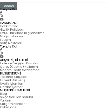
Gönder
Takipte Kal
HAKKIMIZDA
Hakkımızda
Gizlilik Politikası
KVKK Hakkında Bilgilendirme
Mağazalarımız
İletişim
Satış Noktaları
Takipte Kal
ALIŞVERİŞ BİLGİLERİ
İade ve Değişim Koşulları
Çerez(Cookie) Kullanımı
Mesafeli Satış Sözleşmesi
BİLGİLENDİRME
Teslimat Koşulları
Güvenli Alışveriş
Üyelik İşlemleri
Garanti Şartları
MÜŞTERİ HİZMETLERİ
Blog
Sıkça Sorulan Sorular
Yardım
Kargom Nerede?
Kolay İade