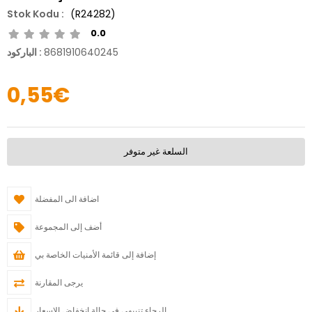
(R24282)
0.0
8681910640245
:
الباركود
0,55€
السلعة غير متوفر
اضافة الى المفضلة
أضف إلى المجموعة
إضافة إلى قائمة الأمنيات الخاصة بي
يرجى المقارنة
الرجاء تنبيهي في حالة انخفاض الاسعار