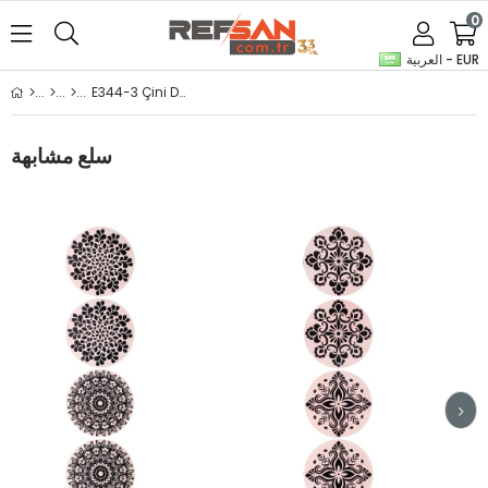
0
العربية - EUR
E344-3 Çini Desenli Sır Altı Dekal 3x23 cm
سلع مشابهة