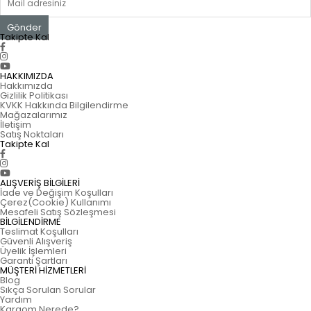
Gönder
Takipte Kal
HAKKIMIZDA
Hakkımızda
Gizlilik Politikası
KVKK Hakkında Bilgilendirme
Mağazalarımız
İletişim
Satış Noktaları
Takipte Kal
ALIŞVERİŞ BİLGİLERİ
İade ve Değişim Koşulları
Çerez(Cookie) Kullanımı
Mesafeli Satış Sözleşmesi
BİLGİLENDİRME
Teslimat Koşulları
Güvenli Alışveriş
Üyelik İşlemleri
Garanti Şartları
MÜŞTERİ HİZMETLERİ
Blog
Sıkça Sorulan Sorular
Yardım
Kargom Nerede?