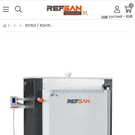
0
русский - EUR
RS150 / RSH150 Печь для обжига фарфора