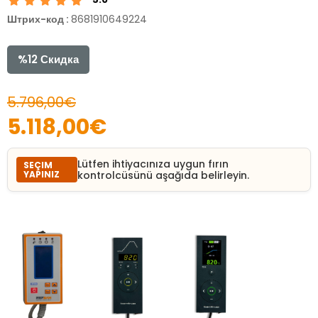
Штрих-код
:
8681910649224
%
12
Скидка
5.796,00€
5.118,00€
Lütfen ihtiyacınıza uygun fırın
SEÇIM
YAPINIZ
kontrolcüsünü aşağıda belirleyin.