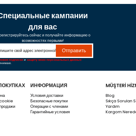
Специальные кампании
для вас
регистрируйтесь сейчас и получайте информацию о
возможностях первыми!
Отправить
ловия подписки
и
защиту моих персональных данных
инимаю.
ПОКУПКАХ
ИНФОРМАЦИЯ
MÜŞTERİ HİZ
ена
Условия доставки
Blog
 cookie
Безопасные покупки
Sıkça Sorulan S
 продажи
Операции с членами
Yardım
Гарантийные условия
Kargom Nered