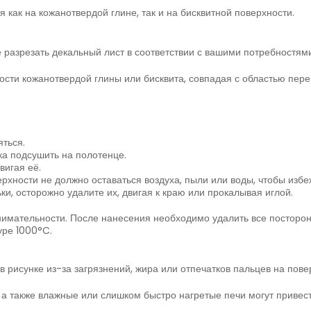
 как на кожанотвердой глине, так и на бисквитной поверхности.
 разрезать декальный лист в соответствии с вашими потребностями
сти кожанотвердой глины или бисквита, совпадая с областью пере
ться.
ка подсушить на полотенце.
вигая её.
ерхности не должно оставаться воздуха, пыли или воды, чтобы изб
и, осторожно удалите их, двигая к краю или прокалывая иглой.
имательности. После нанесения необходимо удалить все посторон
уре 1000°C.
 рисунке из-за загрязнений, жира или отпечатков пальцев на пове
, а также влажные или слишком быстро нагретые печи могут приве