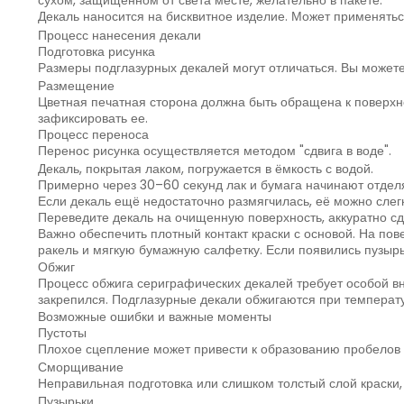
сухом, защищённом от света месте, желательно в пакете.
Декаль наносится на бисквитное изделие. Может применяться
Процесс нанесения декали
Подготовка рисунка
Размеры подглазурных декалей могут отличаться. Вы можете
Размещение
Цветная печатная сторона должна быть обращена к поверхно
зафиксировать ее.
Процесс переноса
Перенос рисунка осуществляется методом "сдвига в воде".
Декаль, покрытая лаком, погружается в ёмкость с водой.
Примерно через 30–60 секунд лак и бумага начинают отделя
Если декаль ещё недостаточно размягчилась, её можно слег
Переведите декаль на очищенную поверхность, аккуратно сд
Важно обеспечить плотный контакт краски с основой. На пов
ракель и мягкую бумажную салфетку. Если появились пузырьк
Обжиг
Процесс обжига сериграфических декалей требует особой вн
закрепился. Подглазурные декали обжигаются при температ
Возможные ошибки и важные моменты
Пустоты
Плохое сцепление может привести к образованию пробелов в
Сморщивание
Неправильная подготовка или слишком толстый слой краски
Пузырьки