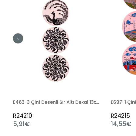
ekal 13x50 cm
E463-3 Çini Desenli Sır Altı Dekal 13x50 cm
R24210
R24215
5,91€
14,55€