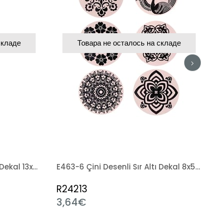
складе
Товара не осталось на складе
E463-5 Çini Desenli Sır Altı Dekal 13x50 cm
E463-6 Çini Desenli Sır Altı Dekal 8x50 cm
R24213
3,64€