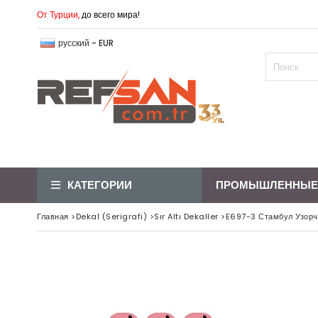
От Турции,
до всего мира!
русский - EUR
КАТЕГОРИИ
ПРОМЫШЛЕННЫЕ
Главная
>
Dekal (Serigrafi)
>
Sır Altı Dekaller
>
E697-3 Стамбул Узорча