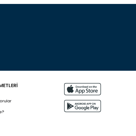
METLERİ
orular
e?