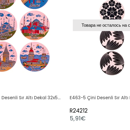
Товара не осталось на 
E697-1 Çini Desenli Sır Altı Dekal 32x50 cm
R24212
5,91€