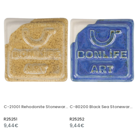
C-21001 Rehodonite Stoneware Artistik Sır
C-80200 Black Sea Stoneware Artistik Sır
R25251
R25252
9,44€
9,44€