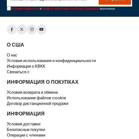
Условия подписки
и
защиту моих персональных данных
принимаю.
О США
О нас
Условия использования и конфиденциальности
Информация о КВКК
Связаться с
ИНФОРМАЦИЯ О ПОКУПКАХ
Условия возврата и обмена
Использование файлов cookie
Договор дистанционной продажи
ИНФОРМАЦИЯ
Условия доставки
Безопасные покупки
Операции с членами