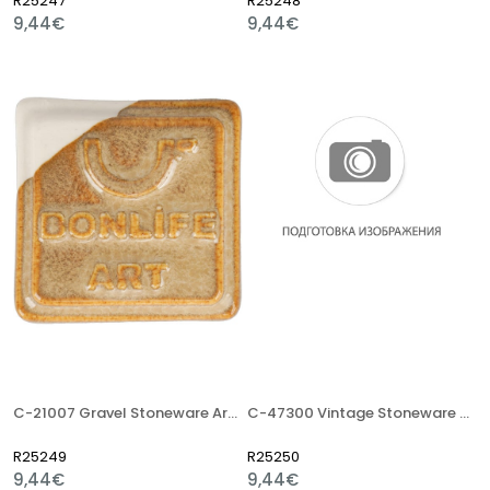
R25247
R25248
9,44€
9,44€
C-21007 Gravel Stoneware Artistik Sır
C-47300 Vintage Stoneware Artistik Sır
R25249
R25250
9,44€
9,44€