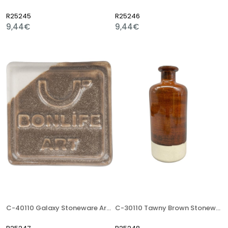
R25245
R25246
9,44€
9,44€
C-40110 Galaxy Stoneware Artistik Sır
C-30110 Tawny Brown Stoneware Artistik Sır