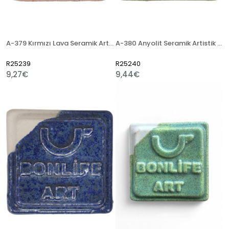
A-379 Kırmızı Lava Seramik Artistik Sır
A-380 Anyolit Seramik Artistik Sır
R25239
R25240
9,27€
9,44€