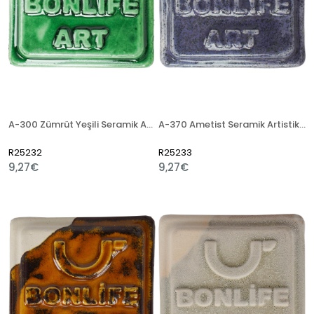
A-300 Zümrüt Yeşili Seramik Artistik Sır
A-370 Ametist Seramik Artistik Sır
R25232
R25233
9,27€
9,27€