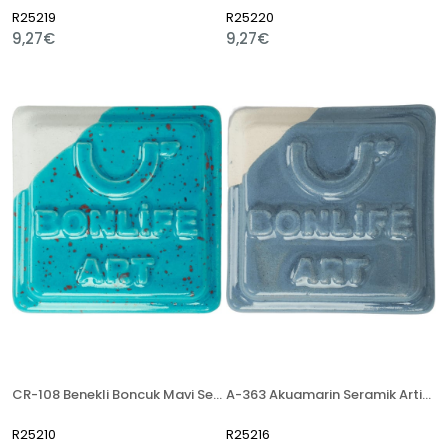
R25219
R25220
9,27€
9,27€
CR-108 Benekli Boncuk Mavi Seramik Artistik Sır
A-363 Akuamarin Seramik Artistik Sır
R25210
R25216