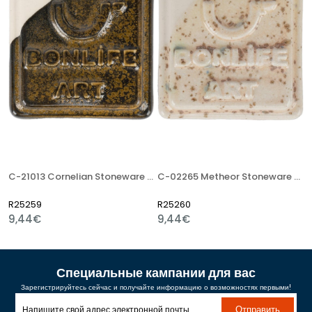
C-21013 Cornelian Stoneware Artistik Sır
C-02265 Metheor Stoneware Artistik Sır
R25259
R25260
9,44€
9,44€
Специальные кампании для вас
Зарегистрируйтесь сейчас и получайте информацию о возможностях первыми!
Отправить