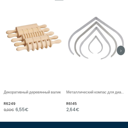
Скидка
%27Скидка
Декоративный деревянный валик
Металлический компас для диаметра 1770
R6249
R6145
6,55€
2,64€
9,00€