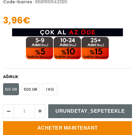
Code-barres
:
8681910643390
3,96€
AĞIRLIK
100 GR
500 GR
1 KG