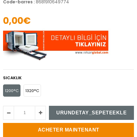
Code-barres
:
8681910649774
0,00€
SICAKLIK
1200°C
1320°C