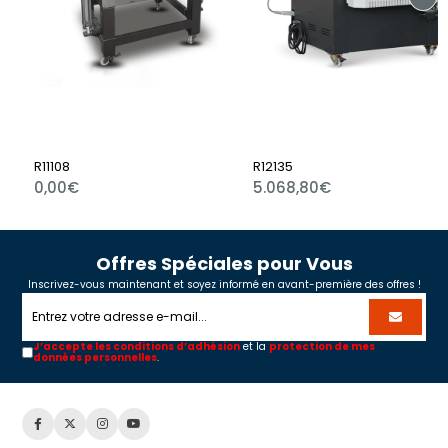
R11108
R12135
0,00€
5.068,80€
Offres Spéciales pour Vous
Inscrivez-vous maintenant et soyez informé en avant-première des offres !
J’accepte les conditions d’adhésion
et la
protection de mes
données personnelles
.