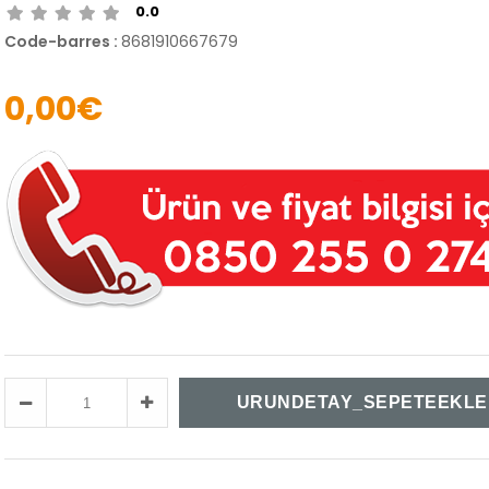
0.0
Code-barres
:
8681910667679
0,00€