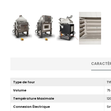
CARACTÉR
Type de four
TY
Volume
75 
Température Maximale
12
Connexion Électrique
Si