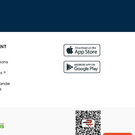
ENT
tions
s ?
mande
s