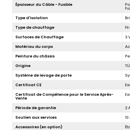
Épaisseur du Câble - Fusible
Po
Fu
Type d'isolation
Br
Type de chauffage
Fi
Surfaces de Chauffage
3 
Matériau du corps
Ac
Peinture du châssis
Pe
Origine
TÜ
Système de levage de porte
Sy
Certificat CE
Ex
Certificat de Compétence pour le Service Après-
Ex
Vente
Période de garantie
2 
Soutien aux services
10
Accessoires (en option)
Ét