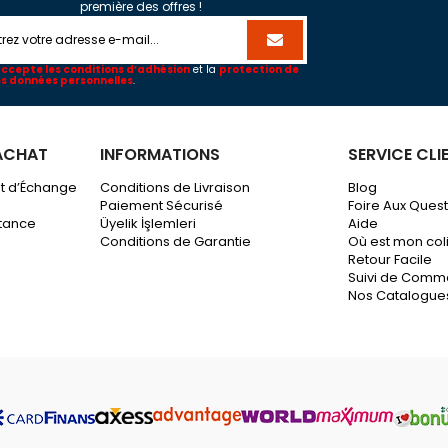
première des offres !
accepte les conditions d’adhésion
et la
protection de
s données personnelles
.
ACHAT
INFORMATIONS
SERVICE CLI
et d’Échange
Conditions de Livraison
Blog
Paiement Sécurisé
Foire Aux Ques
stance
Üyelik İşlemleri
Aide
Conditions de Garantie
Où est mon coli
Retour Facile
Suivi de Com
Nos Catalogue