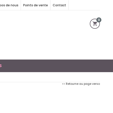
pos de nous
Points de vente
Contact
0
S
<< Retourne au page verso