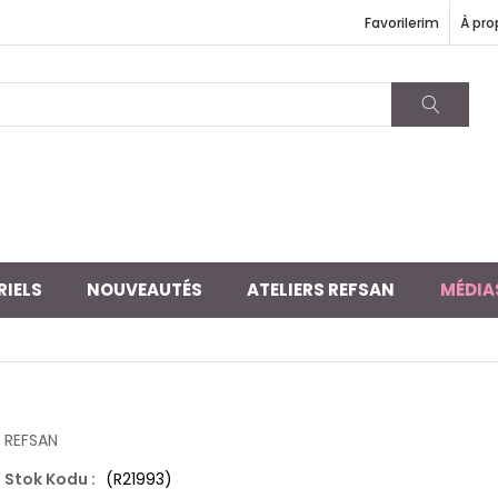
Favorilerim
À pro
RIELS
NOUVEAUTÉS
ATELIERS REFSAN
MÉDIA
REFSAN
(R21993)