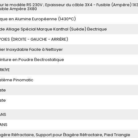
ur le modèle RS 230V ; Epaisseur du câble 3X4 - Fusible (Ampère) 1X
sible Ampère 3X80
ique en Alumine Européenne (1430°C)
l de Alliage Spécial Marque Kanthal (Suède) Électrique
VOIES (DROITE - GAUCHE - ARRIÈRE)
ier Inoxydable Facile à Nettoyer
inture en Poudre Électrostatique
RKİYE
stème Pinomatic
iste
iste
ANS
 ANS
agère Réfractaire
Support pour Étagère Réfractaire
Pied Triangle