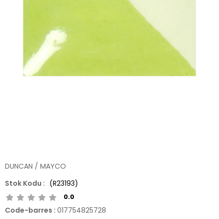
DUNCAN / MAYCO
(R23193)
0.0
Code-barres
:
017754825728