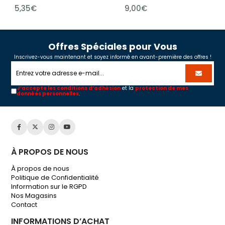
5,35€
9,00€
Offres Spéciales pour Vous
Inscrivez-vous maintenant et soyez informé en avant-première des offres !
J’accepte les conditions d’adhésion
et la
protection de mes
données personnelles
.
À PROPOS DE NOUS
À propos de nous
Politique de Confidentialité
Information sur le RGPD
Nos Magasins
Contact
INFORMATIONS D’ACHAT