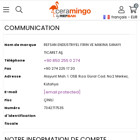
0
français - EUR
COMMUNICATION
Nom de marque
REFSAN ENDÜSTRIYEL FIRIN VE MAKINA SANAYI
TICARET AŞ.
+90 850 255 0 274
Téléphone
Fax
+90 274 225 17 20
Adresse
Alayunt Mah. 1. OSB. Rıza Güral Cad. No:2 Merkez,
Kütahya
[email protected]
E-mail
Fisc
ÇİNİLİ
Numéro
7342717535
d`identification
fiscale
NOTRE INFORMATION DE COMPTE