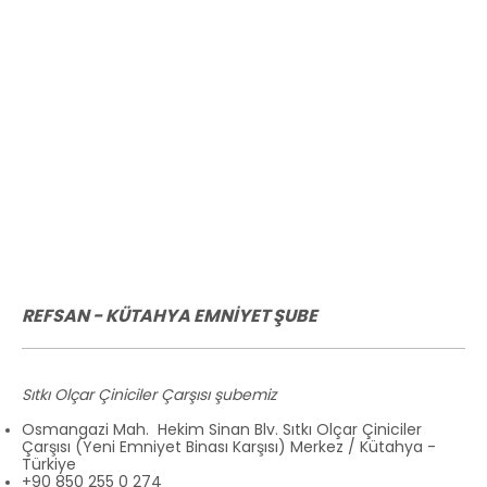
REFSAN - KÜTAHYA EMNİYET ŞUBE
Sıtkı Olçar Çiniciler Çarşısı şubemiz
Osmangazi Mah. Hekim Sinan Blv. Sıtkı Olçar Çiniciler
Çarşısı (Yeni Emniyet Binası Karşısı) Merkez / Kütahya -
Türkiye
+90 850 255 0 274