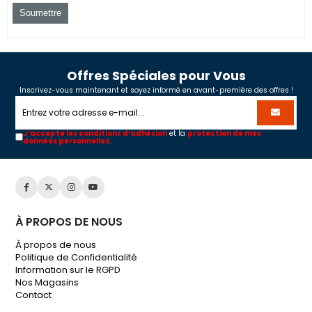
Offres Spéciales pour Vous
Inscrivez-vous maintenant et soyez informé en avant-première des offres !
J’accepte les conditions d’adhésion
et la
protection de mes
données personnelles
.
À PROPOS DE NOUS
À propos de nous
Politique de Confidentialité
Information sur le RGPD
Nos Magasins
Contact